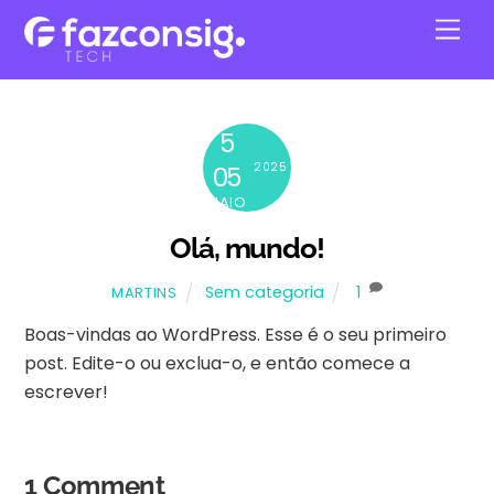
Skip
Men
to
content
5
2025
05
MAIO
Olá, mundo!
Sem categoria
1
MARTINS
Boas-vindas ao WordPress. Esse é o seu primeiro
post. Edite-o ou exclua-o, e então comece a
escrever!
1 Comment